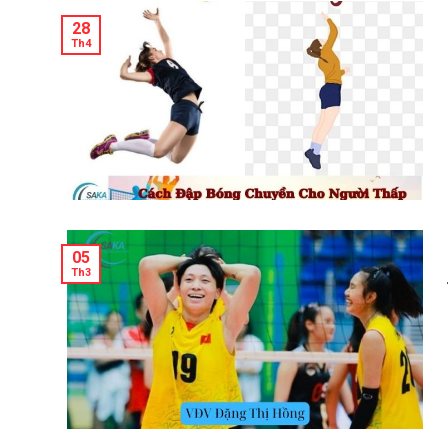
28
Th4
05
Th3