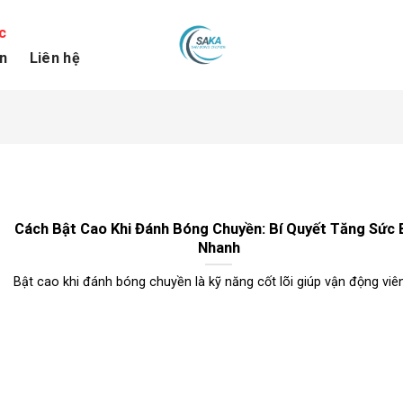
c
ền
Liên hệ
Cách Bật Cao Khi Đánh Bóng Chuyền: Bí Quyết Tăng Sức 
Nhanh
Bật cao khi đánh bóng chuyền là kỹ năng cốt lõi giúp vận động viên [