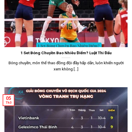
1 Set Bóng Chuyền Bao Nhiêu Điểm? Luật Thi Đấu
Bóng chuyền, môn thể thao đồng đội đầy hấp dẫn, luôn khiến người
xem không [...]
05
Th3