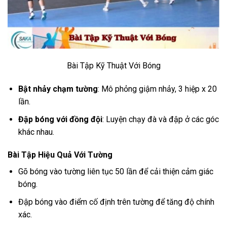
Bài Tập Kỹ Thuật Với Bóng
Bật nhảy chạm tường
: Mô phỏng giậm nhảy, 3 hiệp x 20
lần.
Đập bóng với đồng đội
: Luyện chạy đà và đập ở các góc
khác nhau.
Bài Tập Hiệu Quả Với Tường
Gõ bóng vào tường liên tục 50 lần để cải thiện cảm giác
bóng.
Đập bóng vào điểm cố định trên tường để tăng độ chính
xác.