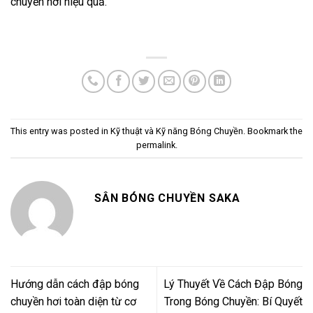
chuyền hơi hiệu quả
.
This entry was posted in
Kỹ thuật và Kỹ năng Bóng Chuyền
. Bookmark the
permalink
.
SÂN BÓNG CHUYỀN SAKA
Hướng dẫn cách đập bóng
Lý Thuyết Về Cách Đập Bóng
chuyền hơi toàn diện từ cơ
Trong Bóng Chuyền: Bí Quyết