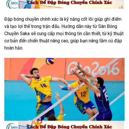
Đập bóng chuyền chính xác là kỹ năng cốt lõi giúp ghi điểm
và tạo lợi thế trong trận đấu. Hướng dẫn này từ
Sân Bóng
Chuyền Saka
sẽ cung cấp mọi thông tin cần thiết, từ kỹ thuật
cơ bản đến chiến thuật nâng cao, giúp bạn nâng tầm cú đập
hoàn hảo.