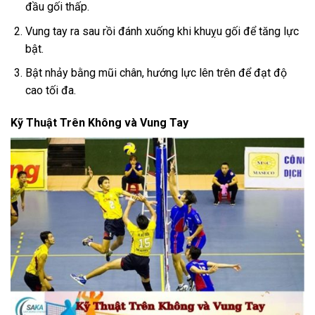
đầu gối thấp.
Vung tay ra sau rồi đánh xuống khi khuỵu gối để tăng lực
bật.
Bật nhảy bằng mũi chân, hướng lực lên trên để đạt độ
cao tối đa.
Kỹ Thuật Trên Không và Vung Tay