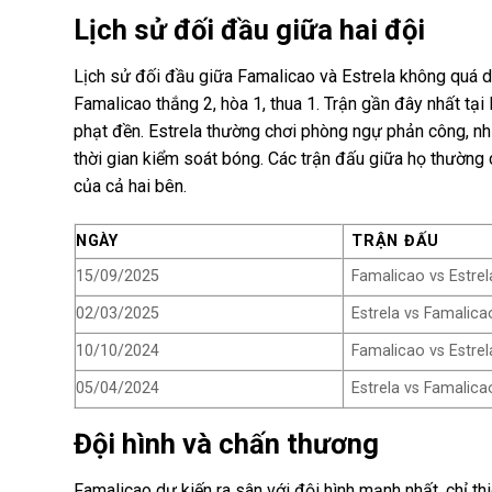
Lịch sử đối đầu giữa hai đội
Lịch sử đối đầu giữa Famalicao và Estrela không quá dà
Famalicao thắng 2, hòa 1, thua 1. Trận gần đây nhất tạ
phạt đền. Estrela thường chơi phòng ngự phản công, nh
thời gian kiểm soát bóng. Các trận đấu giữa họ thường c
của cả hai bên.
NGÀY
TRẬN ĐẤU
15/09/2025
Famalicao vs Estrel
02/03/2025
Estrela vs Famalica
10/10/2024
Famalicao vs Estrel
05/04/2024
Estrela vs Famalica
Đội hình và chấn thương
Famalicao dự kiến ra sân với đội hình mạnh nhất, chỉ thi