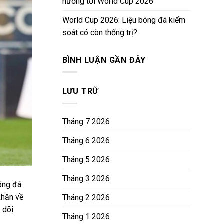
hướng tới World Cup 2026
World Cup 2026: Liệu bóng đá kiểm
soát có còn thống trị?
BÌNH LUẬN GẦN ĐÂY
LƯU TRỮ
Tháng 7 2026
Tháng 6 2026
Tháng 5 2026
Tháng 3 2026
óng đá
khăn về
Tháng 2 2026
 dõi
Tháng 1 2026