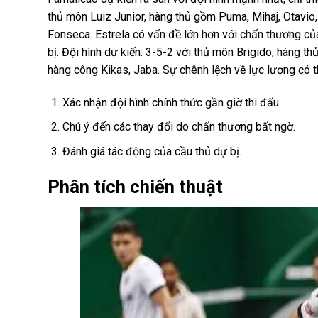
thủ môn Luiz Junior, hàng thủ gồm Puma, Mihaj, Otavio,
Fonseca. Estrela có vấn đề lớn hơn với chấn thương củ
bị. Đội hình dự kiến: 3-5-2 với thủ môn Brigido, hàng t
hàng công Kikas, Jaba. Sự chênh lệch về lực lượng có th
Xác nhận đội hình chính thức gần giờ thi đấu.
Chú ý đến các thay đổi do chấn thương bất ngờ.
Đánh giá tác động của cầu thủ dự bị.
Phân tích chiến thuật