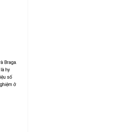
và Braga.
là hy
hiệu số
nghiệm ở