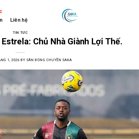
c
ền
Liên hệ
TIN TỨC
Estrela: Chủ Nhà Giành Lợi Thế.
NG 1, 2026
BY
SÂN BÓNG CHUYỀN SAKA