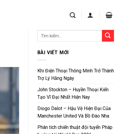
BÀI VIẾT MỚI
Khi Điện Thoại Thông Minh Trở Thành
Trợ Lý Hằng Ngày
John Stockton – Huyền Thoại Kiến
Tạo Vĩ Đại Nhất Hiện Nay
Diogo Dalot – Hậu Vệ Hiện Đại Của
Manchester United Và Bồ Đào Nha
Phân tích chiến thuật đội tuyển Pháp