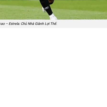
ao – Estrela: Chủ Nhà Giành Lợi Thế.