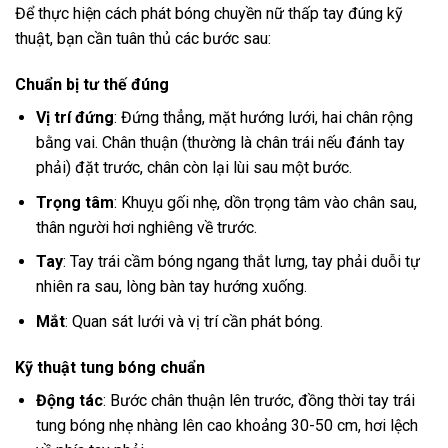
Để thực hiện
cách phát bóng chuyền nữ thấp tay
đúng kỹ
thuật, bạn cần tuân thủ các bước sau:
Chuẩn bị tư thế đúng
Vị trí đứng
: Đứng thẳng, mặt hướng lưới, hai chân rộng
bằng vai. Chân thuận (thường là chân trái nếu đánh tay
phải) đặt trước, chân còn lại lùi sau một bước.
Trọng tâm
: Khuỵu gối nhẹ, dồn trọng tâm vào chân sau,
thân người hơi nghiêng về trước.
Tay
: Tay trái cầm bóng ngang thắt lưng, tay phải duỗi tự
nhiên ra sau, lòng bàn tay hướng xuống.
Mắt
: Quan sát lưới và vị trí cần phát bóng.
Kỹ thuật tung bóng chuẩn
Động tác
: Bước chân thuận lên trước, đồng thời tay trái
tung bóng nhẹ nhàng lên cao khoảng 30-50 cm, hơi lệch