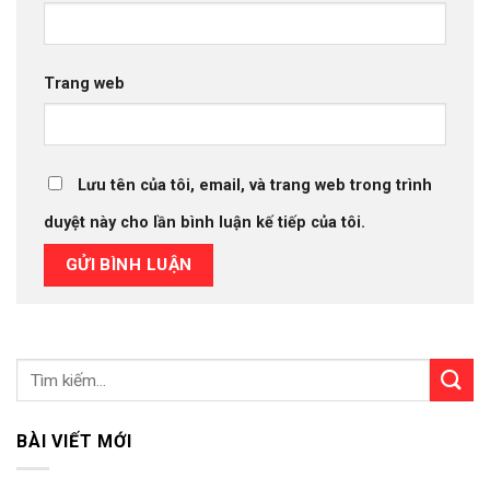
Trang web
Lưu tên của tôi, email, và trang web trong trình
duyệt này cho lần bình luận kế tiếp của tôi.
BÀI VIẾT MỚI