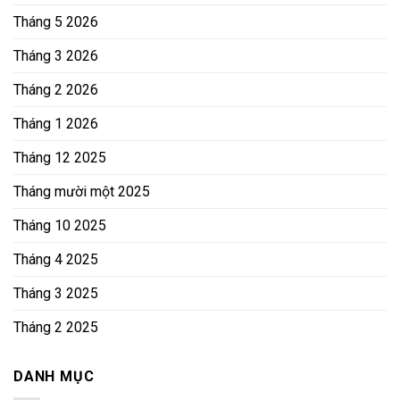
Tháng 5 2026
Tháng 3 2026
Tháng 2 2026
Tháng 1 2026
Tháng 12 2025
Tháng mười một 2025
Tháng 10 2025
Tháng 4 2025
Tháng 3 2025
Tháng 2 2025
DANH MỤC