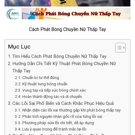
Cách Phát Bóng Chuyền Nữ Thấp Tay
Mục Lục
Tìm Hiểu Cách Phát Bóng Chuyền Nữ Thấp Tay
Hướng Dẫn Chi Tiết Kỹ Thuật Phát Bóng Chuyền Nữ
Thấp Tay
Chuẩn bị tư thế đúng
Kỹ thuật tung bóng chuẩn
Vung tay và tiếp xúc bóng chính xác
Hoàn thành động tác và di chuyển
Các Lỗi Sai Phổ Biến và Cách Khắc Phục Hiệu Quả
Nhận diện các lỗi sai thường gặp khi phát bóng thấp tay
Phân tích nguyên nhân gốc rễ của từng lỗi sai
Phương pháp sửa lỗi chi tiết, dễ áp dụng
Lưu ý quan trọng để tránh mắc lại lỗi