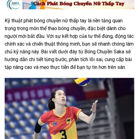
Kỹ thuật phát bóng chuyền nữ thấp tay là nền tảng quan
trọng trong môn thể thao bóng chuyền, đặc biệt dành cho
người mới bắt đầu. Với sự kết hợp của tư thế đúng, động tác
chính xác và chiến thuật thông minh, bạn sẽ nhanh chóng làm
chủ kỹ năng này. Bài viết dưới đây từ
Bóng Chuyền Saka
sẽ
hướng dẫn chi tiết từng bước, phân tích lỗi sai, cung cấp bài
tập nâng cao và mẹo thực tiễn để bạn tự tin hơn trên sân.