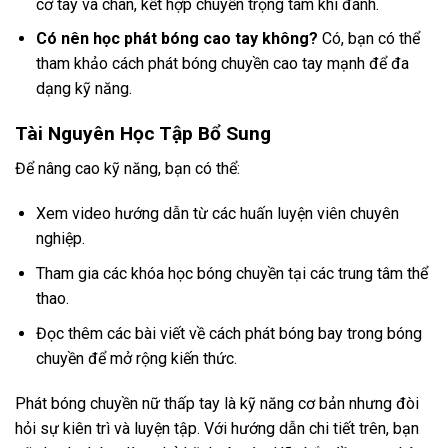
cơ tay và chân, kết hợp chuyển trọng tâm khi đánh.
Có nên học phát bóng cao tay không?
Có, bạn có thể
tham khảo
cách phát bóng chuyền cao tay mạnh
để đa
dạng kỹ năng.
Tài Nguyên Học Tập Bổ Sung
Để nâng cao kỹ năng, bạn có thể:
Xem video hướng dẫn từ các huấn luyện viên chuyên
nghiệp.
Tham gia các khóa học bóng chuyền tại các trung tâm thể
thao.
Đọc thêm các bài viết về
cách phát bóng bay trong bóng
chuyền
để mở rộng kiến thức.
Phát bóng chuyền nữ thấp tay là kỹ năng cơ bản nhưng đòi
hỏi sự kiên trì và luyện tập. Với hướng dẫn chi tiết trên, bạn