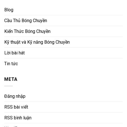
Blog
Cầu Thủ Bóng Chuyền
Kiến Thức Bóng Chuyền
Kỹ thuật và Kỹ năng Bóng Chuyền
Lời bài hát
Tin tức
META
Đăng nhập
RSS bài viết
RSS bình luận