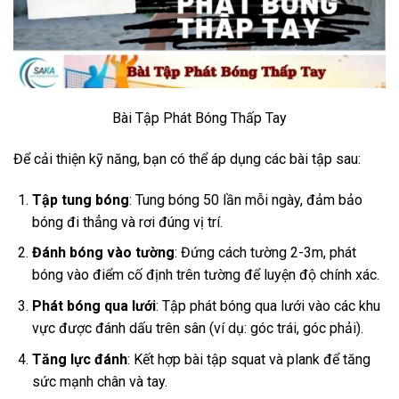
Bài Tập Phát Bóng Thấp Tay
Để cải thiện kỹ năng, bạn có thể áp dụng các bài tập sau:
Tập tung bóng
: Tung bóng 50 lần mỗi ngày, đảm bảo
bóng đi thẳng và rơi đúng vị trí.
Đánh bóng vào tường
: Đứng cách tường 2-3m, phát
bóng vào điểm cố định trên tường để luyện độ chính xác.
Phát bóng qua lưới
: Tập phát bóng qua lưới vào các khu
vực được đánh dấu trên sân (ví dụ: góc trái, góc phải).
Tăng lực đánh
: Kết hợp bài tập squat và plank để tăng
sức mạnh chân và tay.