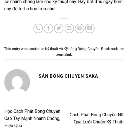
sẽ nhanh chóng làm chủ kỹ thuật này. Hãy bắt đầu ngay hôm
nay để tự tin hơn trên sân!
This entry was posted in
Kỹ thuật và Kỹ năng Bóng Chuyền
. Bookmark the
permalink
.
SÂN BÓNG CHUYỀN SAKA
Học Cách Phát Bóng Chuyền
Cách Phát Bóng Chuyền Nữ
Cao Tay Mạnh Nhanh Chóng,
Qua Lưới Chuẩn Kỹ Thuật
Hiệu Quả