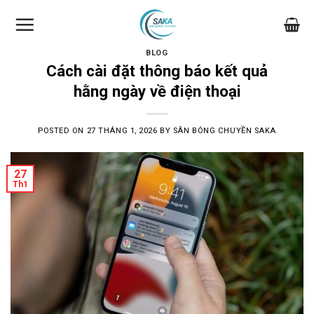
Skip
to
content
BLOG
Cách cài đặt thông báo kết quả
hằng ngày về điện thoại
POSTED ON
27 THÁNG 1, 2026
BY
SÂN BÓNG CHUYỀN SAKA
27
Th1