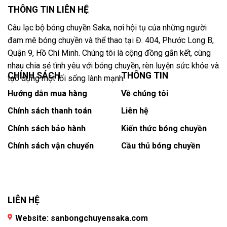
THÔNG TIN LIÊN HỆ
Câu lạc bộ bóng chuyền Saka, nơi hội tụ của những người
đam mê bóng chuyền và thể thao tại Đ. 404, Phước Long B,
Quận 9, Hồ Chí Minh. Chúng tôi là cộng đồng gắn kết, cùng
nhau chia sẻ tình yêu với bóng chuyền, rèn luyện sức khỏe và
CHÍNH SÁCH
THÔNG TIN
tạo dựng một lối sống lành mạnh.
Hướng dẫn mua hàng
Về chúng tôi
Chính sách thanh toán
Liên hệ
Chính sách bảo hành
Kiến thức bóng chuyền
Chính sách vận chuyển
Cầu thủ bóng chuyền
LIÊN HỆ
Website:
sanbongchuyensaka.com